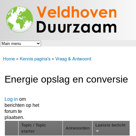
Veldhoven
Overslaan
Energiek
Duurzaam
en naar
naar de
toekomst
de inhoud
gaan
Home
»
Kennis pagina's
»
Vraag & Antwoord
U bent hier
Energie opslag en conversie
Log in
om
berichten op het
forum te
plaatsen.
Topic / Topic
Laatste bericht
Antwoorden
starter