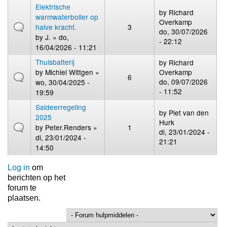
Elektrische
by
Richard
warmwaterboiler op
Overkamp
halve kracht.
3
do, 30/07/2026
by
J.
» do,
- 22:12
16/04/2026 - 11:21
Thuisbatterij
by
Richard
by
Michiel Wittgen
»
Overkamp
6
do, 09/07/2026
wo, 30/04/2025 -
- 11:52
19:59
Saldeerregeling
by
Piet van den
2025
Hurk
by
Peter.Renders
»
1
di, 23/01/2024 -
di, 23/01/2024 -
21:21
14:50
Log in
om
berichten op het
forum te
plaatsen.