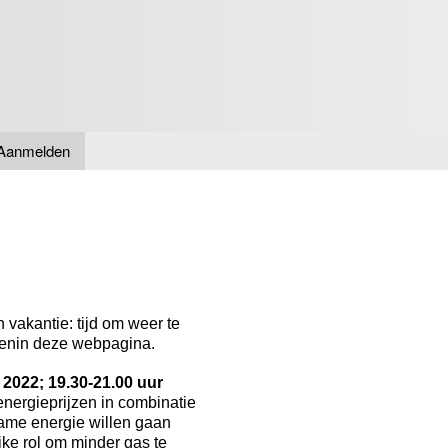
Overslaan
en naar
de inhoud
gaan
Aanmelden
 vakantie: tijd om weer te
ovenin deze webpagina.
022; 19.30-21.00 uur
 energieprijzen in combinatie
zame energie willen gaan
ke rol om minder gas te