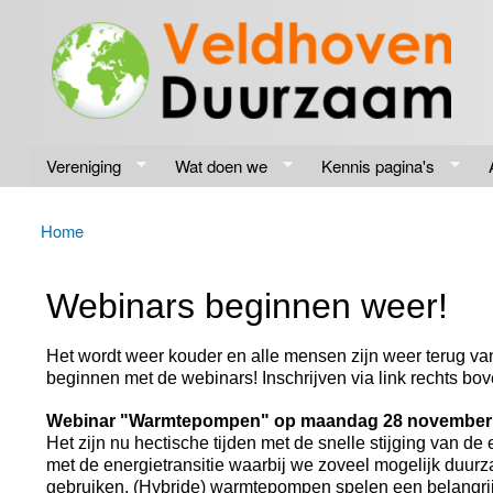
Veldhoven
Energiek
Duurzaam
naar de
toekomst
Vereniging
Wat doen we
Kennis pagina's
Home
U bent hier
Webinars beginnen weer!
Het wordt weer kouder en alle mensen zijn weer terug van
beginnen met de webinars! Inschrijven via link rechts b
Webinar "Warmtepompen" op maandag 28 november 2
Het zijn nu hectische tijden met de snelle stijging van de
met de energietransitie waarbij we zoveel mogelijk duur
gebruiken. (Hybride) warmtepompen spelen een belangrij