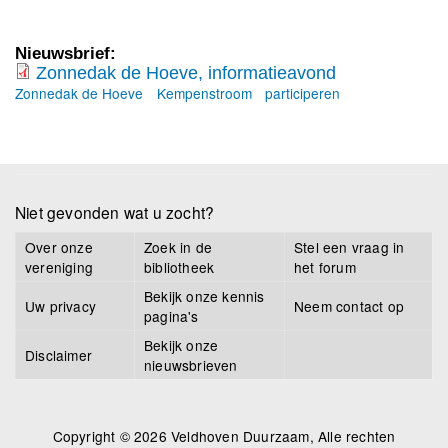
Nieuwsbrief:
Zonnedak de Hoeve, informatieavond
Zonnedak de Hoeve
Kempenstroom
participeren
informatie_zonnedak_de_hoeve_voor_lede
Niet gevonden wat u zocht?
Over onze
Zoek in de
Stel een vraag in
vereniging
bibliotheek
het forum
Bekijk onze kennis
Uw privacy
Neem contact op
pagina's
Bekijk onze
Disclaimer
nieuwsbrieven
Copyright © 2026 Veldhoven Duurzaam, Alle rechten