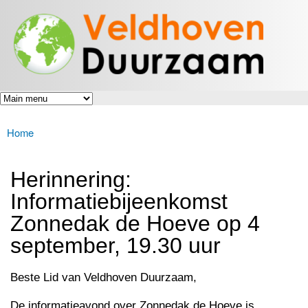
Veldhoven
Overslaan
Energiek
Duurzaam
en naar
naar de
toekomst
de inhoud
gaan
Home
U bent hier
Herinnering:
Informatiebijeenkomst
Zonnedak de Hoeve op 4
september, 19.30 uur
Beste Lid van Veldhoven Duurzaam,
De informatieavond over Zonnedak de Hoeve is