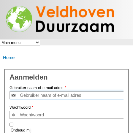
Veldhoven
Overslaan
Energiek
Duurzaam
en naar
naar de
toekomst
de inhoud
gaan
Home
U bent hier
Aanmelden
Gebruiker naam of e-mail adres
*
Wachtwoord
*
Onthoud mij