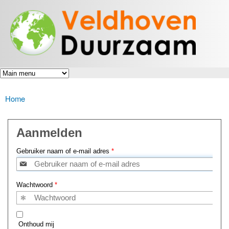
Veldhoven
Overslaan
Energiek
Duurzaam
en naar
naar de
toekomst
de inhoud
gaan
Home
U bent hier
Aanmelden
Gebruiker naam of e-mail adres
*
Wachtwoord
*
Onthoud mij