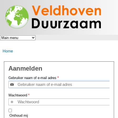
Veldhoven
Overslaan
Energiek
Duurzaam
en naar
naar de
toekomst
de inhoud
gaan
Home
U bent hier
Aanmelden
Gebruiker naam of e-mail adres
*
Wachtwoord
*
Onthoud mij