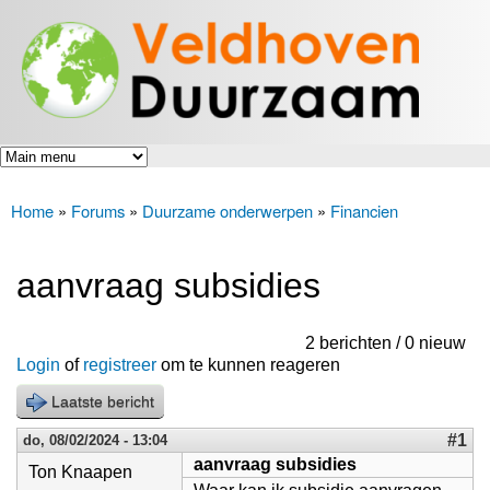
Veldhoven
Overslaan
Energiek
Duurzaam
en naar
naar de
toekomst
de inhoud
gaan
Home
»
Forums
»
Duurzame onderwerpen
»
Financien
U bent hier
aanvraag subsidies
2 berichten / 0 nieuw
Login
of
registreer
om te kunnen reageren
Laatste bericht
#1
do, 08/02/2024 - 13:04
aanvraag subsidies
Ton Knaapen