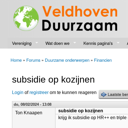
Veldhoven
Energiek
Duurzaam
naar de
toekomst
Vereniging
Wat doen we
Kennis pagina's
Home
»
Forums
»
Duurzame onderwerpen
»
Financien
U bent hier
subsidie op kozijnen
Login
of
registreer
om te kunnen reageren
Laatste ber
do, 08/02/2024 - 13:08
subsidie op kozijnen
Ton Knaapen
krijg ik subsidie op HR++ en tripl