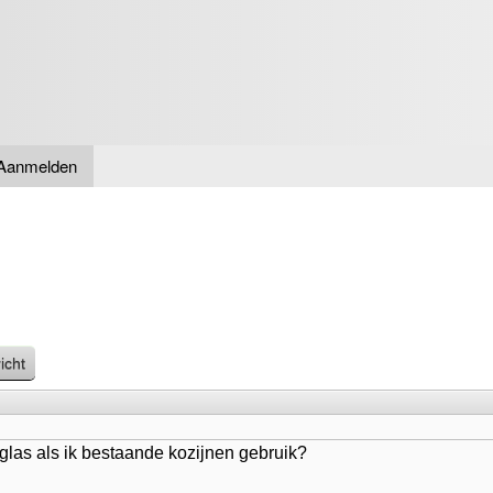
Overslaan
en naar
de inhoud
gaan
Aanmelden
icht
e glas als ik bestaande kozijnen gebruik?