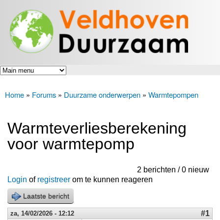
Veldhoven
Overslaan
Energiek
Duurzaam
en naar
naar de
toekomst
de inhoud
gaan
Home
»
Forums
»
Duurzame onderwerpen
»
Warmtepompen
U bent hier
Warmteverliesberekening
voor warmtepomp
2 berichten / 0 nieuw
Login
of
registreer
om te kunnen reageren
Laatste bericht
#1
za, 14/02/2026 - 12:12