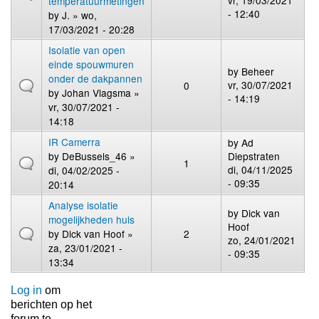
vr, 19/03/2021
temperatuurmetingen
- 12:40
by
J.
» wo,
17/03/2021 - 20:28
Isolatie van open
einde spouwmuren
by
Beheer
onder de dakpannen
vr, 30/07/2021
0
by
Johan Vlagsma
»
- 14:19
vr, 30/07/2021 -
14:18
IR Camerra
by
Ad
by
DeBussels_46
»
Diepstraten
1
di, 04/11/2025
di, 04/02/2025 -
- 09:35
20:14
Analyse isolatie
by
Dick van
mogelijkheden huis
Hoof
by
Dick van Hoof
»
2
zo, 24/01/2021
za, 23/01/2021 -
- 09:35
13:34
Log in
om
berichten op het
forum te