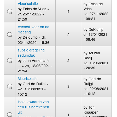
Vloerisolatie
by
Eelco de
by
Eelco de Vries
»
Vries
4
zo, 27/11/2022
vr, 25/11/2022 -
- 09:21
21:59
Verschil voor en na
by
DeKlump
meeting
di, 12/01/2021
2
by
DeKlump
» di,
- 08:46
03/11/2020 - 15:36
subsidieregeling
by
Ad van
sedumdak
Rooij
by
John Annemarie
2
zo, 13/06/2021
...
» za, 12/06/2021 -
- 20:39
21:54
Muurisolatie
by
Gert de
by
Gert de Ruijgt
»
Ruijgt
3
zo, 22/08/2021
wo, 18/08/2021 -
- 16:12
15:12
Isolatiewaarde van
een ruit berekenen
by
Ton
uit
Knaapen
1