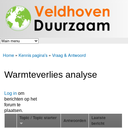
Veldhoven
Overslaan
Energiek
Duurzaam
en naar
naar de
toekomst
de inhoud
gaan
Home
»
Kennis pagina's
»
Vraag & Antwoord
U bent hier
Warmteverlies analyse
Log in
om
berichten op het
forum te
plaatsen.
Topic / Topic starter
Laatste
Antwoorden
bericht