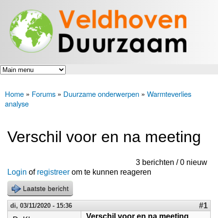
Veldhoven
Overslaan
Energiek
Duurzaam
en naar
naar de
toekomst
de inhoud
gaan
Home
»
Forums
»
Duurzame onderwerpen
»
Warmteverlies
U bent hier
analyse
Verschil voor en na meeting
3 berichten / 0 nieuw
Login
of
registreer
om te kunnen reageren
Laatste bericht
#1
di, 03/11/2020 - 15:36
Verschil voor en na meeting