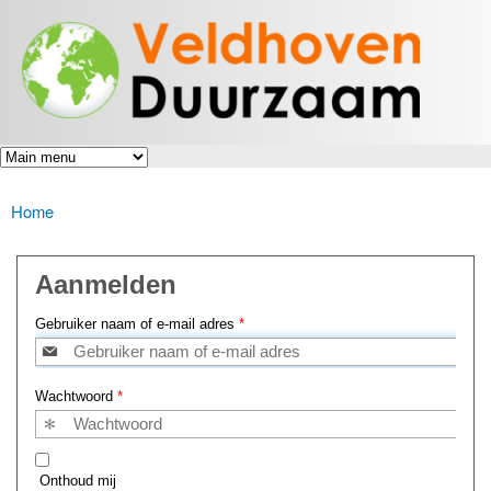
Veldhoven
Overslaan
Energiek
Duurzaam
en naar
naar de
toekomst
de inhoud
gaan
Home
U bent hier
Aanmelden
Gebruiker naam of e-mail adres
*
Wachtwoord
*
Onthoud mij