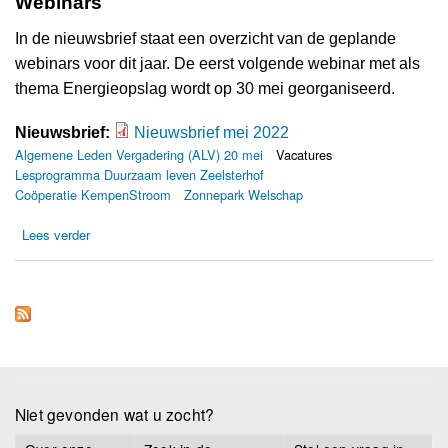
Webinars
In de nieuwsbrief staat een overzicht van de geplande
webinars voor dit jaar. De eerst volgende webinar met als
thema Energieopslag wordt op 30 mei georganiseerd.
Nieuwsbrief:
Nieuwsbrief mei 2022
NIEUWSBRIEF mel '22 def.pdf
Algemene Leden Vergadering (ALV) 20 mei
Vacatures
Lesprogramma Duurzaam leven Zeelsterhof
Coöperatie KempenStroom
Zonnepark Welschap
over Nieuwsbrief mei 2022
Lees verder
Niet gevonden wat u zocht?