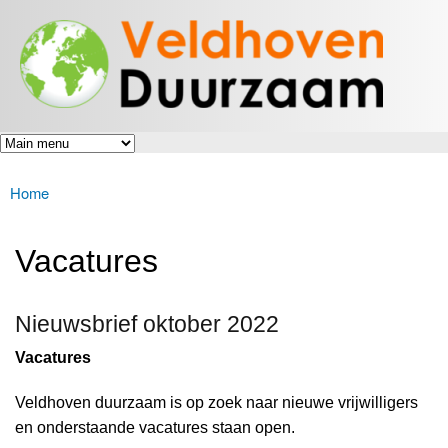
Veldhoven
Overslaan
Energiek
Duurzaam
en naar
naar de
toekomst
de inhoud
gaan
Home
U bent hier
Vacatures
Nieuwsbrief oktober 2022
Vacatures
Veldhoven duurzaam is op zoek naar nieuwe vrijwilligers
en onderstaande vacatures staan open.