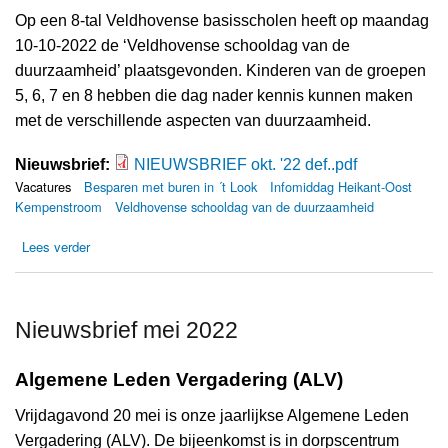
Op een 8-tal Veldhovense basisscholen heeft op maandag
10-10-2022 de ‘Veldhovense schooldag van de
duurzaamheid’ plaatsgevonden. Kinderen van de groepen
5, 6, 7 en 8 hebben die dag nader kennis kunnen maken
met de verschillende aspecten van duurzaamheid.
Nieuwsbrief:
NIEUWSBRIEF okt. '22 def..pdf
NIEUWSBRIEF okt. '22 def..pdf
Vacatures
Besparen met buren in ´t Look
Infomiddag Heikant-Oost
Kempenstroom
Veldhovense schooldag van de duurzaamheid
over Nieuwsbrief oktober 2022
Lees verder
Nieuwsbrief mei 2022
Algemene Leden Vergadering (ALV)
Vrijdagavond 20 mei is onze jaarlijkse Algemene Leden
Vergadering (ALV). De bijeenkomst is in dorpscentrum