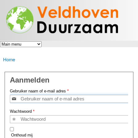
Veldhoven
Overslaan
Energiek
Duurzaam
en naar
naar de
toekomst
de inhoud
gaan
Home
U bent hier
Aanmelden
Gebruiker naam of e-mail adres
*
Wachtwoord
*
Onthoud mij