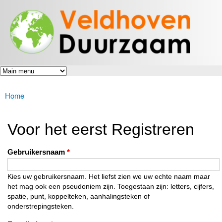
Veldhoven
Overslaan
Energiek
Duurzaam
en naar
naar de
toekomst
de inhoud
gaan
Home
U bent hier
Voor het eerst Registreren
Gebruikersnaam
*
Kies uw gebruikersnaam. Het liefst zien we uw echte naam maar
het mag ook een pseudoniem zijn. Toegestaan zijn: letters, cijfers,
spatie, punt, koppelteken, aanhalingsteken of
onderstrepingsteken.