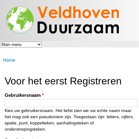
Veldhoven
Overslaan
Energiek
Duurzaam
en naar
naar de
toekomst
de inhoud
gaan
Home
U bent hier
Voor het eerst Registreren
Gebruikersnaam
*
Kies uw gebruikersnaam. Het liefst zien we uw echte naam maar
het mag ook een pseudoniem zijn. Toegestaan zijn: letters, cijfers,
spatie, punt, koppelteken, aanhalingsteken of
onderstrepingsteken.