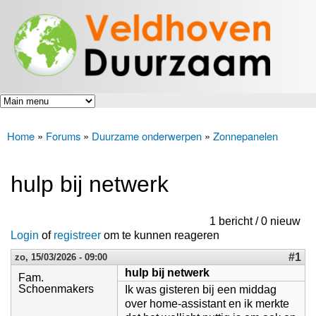
Veldhoven
Overslaan
Energiek
Duurzaam
en naar
naar de
toekomst
de inhoud
gaan
Home
»
Forums
»
Duurzame onderwerpen
»
Zonnepanelen
U bent hier
hulp bij netwerk
1 bericht / 0 nieuw
Login
of
registreer
om te kunnen reageren
#1
zo, 15/03/2026 - 09:00
hulp bij netwerk
Fam.
Schoenmakers
Ik was gisteren bij een middag
over home-assistant en ik merkte