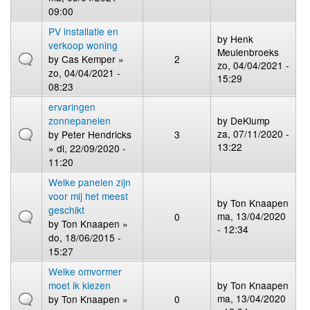
09:00
PV installatie en
by
Henk
verkoop woning
Meulenbroeks
by
Cas Kemper
»
2
zo, 04/04/2021 -
zo, 04/04/2021 -
15:29
08:23
ervaringen
zonnepanelen
by
DeKlump
za, 07/11/2020 -
by
Peter Hendricks
3
13:22
» di, 22/09/2020 -
11:20
Welke panelen zijn
voor mij het meest
by
Ton Knaapen
geschikt
ma, 13/04/2020
0
by
Ton Knaapen
»
- 12:34
do, 18/06/2015 -
15:27
Welke omvormer
moet ik kiezen
by
Ton Knaapen
ma, 13/04/2020
by
Ton Knaapen
»
0