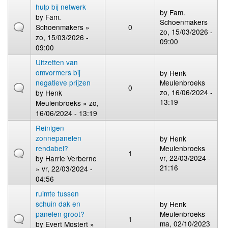
hulp bij netwerk
by
Fam.
by
Fam.
Schoenmakers
Schoenmakers
»
0
zo, 15/03/2026 -
zo, 15/03/2026 -
09:00
09:00
Uitzetten van
omvormers bij
by
Henk
negatieve prijzen
Meulenbroeks
0
zo, 16/06/2024 -
by
Henk
13:19
Meulenbroeks
» zo,
16/06/2024 - 13:19
Reinigen
zonnepanelen
by
Henk
rendabel?
Meulenbroeks
1
vr, 22/03/2024 -
by
Harrie Verberne
21:16
» vr, 22/03/2024 -
04:56
ruimte tussen
schuin dak en
by
Henk
panelen groot?
Meulenbroeks
1
ma, 02/10/2023
by
Evert Mostert
»