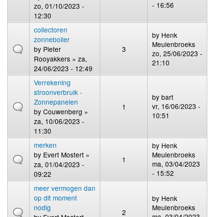
- 16:56
zo, 01/10/2023 -
12:30
collectoren
by
Henk
zonneboiler
Meulenbroeks
by
Pieter
3
zo, 25/06/2023 -
Rooyakkers
» za,
21:10
24/06/2023 - 12:49
Verrekening
stroonverbruik -
by
bart
Zonnepanelen
vr, 16/06/2023 -
1
by
Couwenberg
»
10:51
za, 10/06/2023 -
11:30
merken
by
Henk
by
Evert Mostert
»
Meulenbroeks
1
ma, 03/04/2023
za, 01/04/2023 -
- 15:52
09:22
meer vermogen dan
op dit moment
by
Henk
nodig
Meulenbroeks
2
ma, 03/04/2023