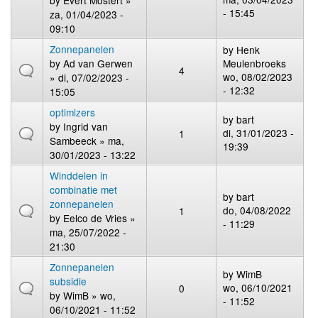
by
Evert Mostert
»
- 15:45
za, 01/04/2023 -
09:10
Zonnepanelen
by
Henk
by
Ad van Gerwen
Meulenbroeks
4
wo, 08/02/2023
» di, 07/02/2023 -
- 12:32
15:05
optimizers
by
bart
by
Ingrid van
di, 31/01/2023 -
1
Sambeeck
» ma,
19:39
30/01/2023 - 13:22
Winddelen in
combinatie met
by
bart
zonnepanelen
do, 04/08/2022
1
by
Eelco de Vries
»
- 11:29
ma, 25/07/2022 -
21:30
Zonnepanelen
by
WimB
subsidie
wo, 06/10/2021
0
by
WimB
» wo,
- 11:52
06/10/2021 - 11:52