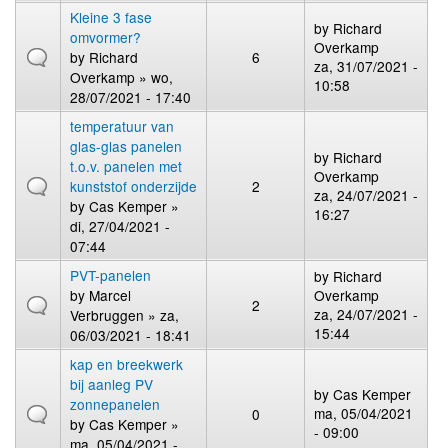
Kleine 3 fase
by
Richard
omvormer?
Overkamp
by
Richard
6
za, 31/07/2021 -
Overkamp
» wo,
10:58
28/07/2021 - 17:40
temperatuur van
glas-glas panelen
by
Richard
t.o.v. panelen met
Overkamp
kunststof onderzijde
2
za, 24/07/2021 -
by
Cas Kemper
»
16:27
di, 27/04/2021 -
07:44
PVT-panelen
by
Richard
by
Marcel
Overkamp
2
za, 24/07/2021 -
Verbruggen
» za,
15:44
06/03/2021 - 18:41
kap en breekwerk
bij aanleg PV
by
Cas Kemper
zonnepanelen
ma, 05/04/2021
0
by
Cas Kemper
»
- 09:00
ma, 05/04/2021 -