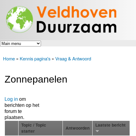
Veldhoven
Overslaan
Energiek
Duurzaam
en naar
naar de
toekomst
de inhoud
gaan
Home
»
Kennis pagina's
»
Vraag & Antwoord
U bent hier
Zonnepanelen
Log in
om
berichten op het
forum te
plaatsen.
Topic / Topic
Laatste bericht
Antwoorden
starter