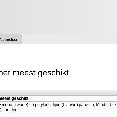
Overslaan
en naar
de inhoud
gaan
Aanmelden
 het meest geschikt
 meest geschikt
mono (zwarte) en polykristalijne (blauwe) panelen, Minder be
) panelen.