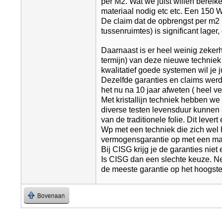
per M2. Wat we juist willen berei
materiaal nodig etc etc. Een 150 W
De claim dat de opbrengst per m2 h
tussenruimtes) is significant lage
Daarnaast is er heel weinig zeker
termijn) van deze nieuwe techniek 
kwalitatief goede systemen wil je 
Dezelfde garanties en claims wer
het nu na 10 jaar afweten ( heel vee
Met kristallijn techniek hebben w
diverse testen levensduur kunnen 
van de traditionele folie. Dit lev
Wp met een techniek die zich wel 
vermogensgarantie op met een max
Bij CISG krijg je de garanties niet 
Is CISG dan een slechte keuze. Ne
de meeste garantie op het hoogste 
Bovenaan