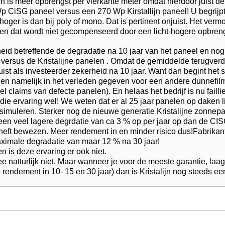
ken is meer opbrengst per vierkante meter omdat hierdoor juist
p CiSG paneel versus een 270 Wp Kirstallijn paneel! U begrijpt
oger is dan bij poly of mono. Dat is pertinent onjuist. Het ver
r, en dat wordt niet gecompenseerd door een licht-hogere opbren
heid betreffende de degradatie na 10 jaar van het paneel en no
versus de Kristalijne panelen . Omdat de gemiddelde terugverdie
juist als investeerder zekerheid na 10 jaar. Want dan begint het
den namelijk in het verleden gegeven voor een andere dunnefil
l claims van defecte panelen). En helaas het bedrijf is nu faillie
e die ervaring wel! We weten dat er al 25 jaar panelen op dake
simuleren. Sterker nog de nieuwe generatie Kristalijne zonnepa
ert een veel lagere degrdatie van ca 3 % op per jaar op dan de C
heft bewezen. Meer rendement in en minder risico dus!Fabrikant
imale degradatie van maar 12 % na 30 jaar!
en is deze ervaring er ook niet.
e natturlijk niet. Maar wanneer je voor de meeste garantie, laa
rendement in 10- 15 en 30 jaar) dan is Kristalijn nog steeds e