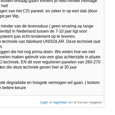
 de kosten omlaag gaan! Immers je hebt minder montage
 het!
mogen van het CIS paneel, en zeker in op een dak (door
gst per Wp.
g minder van de levensduur ( geen ervaring op lange
ntijd in Nederland tussen de 7-10 jaar ligt voor
 systeem pas echt rendement op te leveren.
m techniek van fabrikant UNISOLAR. Deze techniek laat
t.
n liggen die het nog prima doen. We weten hoe we met
nelen maken gebruik van een glas achterzijde in plaats
ISG techniek. EN dit voor regulieren panelen van 260-270
en die deze techniek geven hier al 30 jaar
gste degradatie en hoogste vermogen wil gaan. ( kortom
en betere keuze
Login
of
registreer
om te kunnen reageren