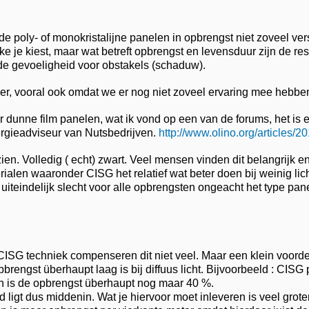
de poly- of monokristalijne panelen in opbrengst niet zoveel ver
 je kiest, maar wat betreft opbrengst en levensduur zijn de resu
 de gevoeligheid voor obstakels (schaduw).
r, vooral ook omdat we er nog niet zoveel ervaring mee hebben 
er dunne film panelen, wat ik vond op een van de forums, het is
rgieadviseur van Nutsbedrijven.
http://www.olino.org/articles/2
ien. Volledig ( echt) zwart. Veel mensen vinden dit belangrijk e
rialen waaronder CISG het relatief wat beter doen bij weinig l
iteindelijk slecht voor alle opbrengsten ongeacht het type panee
CISG techniek compenseren dit niet veel. Maar een klein voordeel
rengst überhaupt laag is bij diffuus licht. Bijvoorbeeld : CISG p
dan is de opbrengst überhaupt nog maar 40 %.
 ligt dus middenin. Wat je hiervoor moet inleveren is veel grot