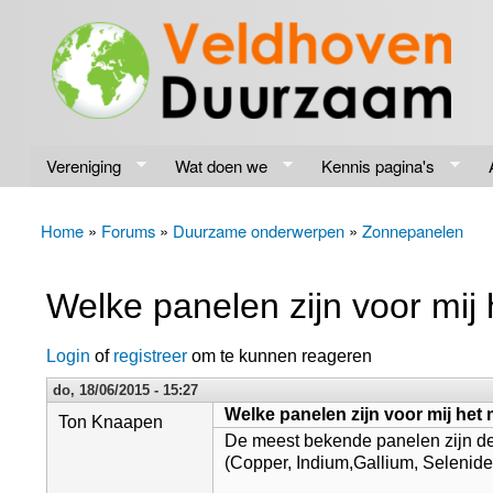
Veldhoven
Energiek
Duurzaam
naar de
toekomst
Vereniging
Wat doen we
Kennis pagina's
Home
»
Forums
»
Duurzame onderwerpen
»
Zonnepanelen
U bent hier
Welke panelen zijn voor mij
Login
of
registreer
om te kunnen reageren
do, 18/06/2015 - 15:27
Welke panelen zijn voor mij het
Ton Knaapen
De meest bekende panelen zijn de 
(Copper, Indium,Gallium, Selenide