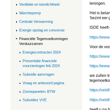
leningen.
Ventilatie en kierdichtheid
Het is bela
Warmtepomp
'bezint eer 
Centrale Verwarming
ISDE heeft 
Energie opslag en conversie
https://www
Financiële Tegemoetkomingen
Verduurzamen
Voor de voo
Energiecontracten 2024
https://www
Presentatie financiele
voorzieningen feb 2024
https://www
Subsidie aanvragen
we zullen t
tegemoetko
Vraag en antwoord pagina
https://vel
Zonnepanelen: BTW
https://vel
Subsidies VVE
heeft u na 