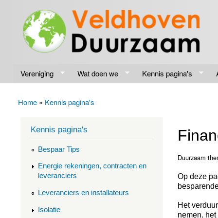
Veldhoven
Energiek
Duurzaam
naar de
toekomst
Vereniging
Wat doen we
Kennis pagina's
Home
»
Kennis pagina's
U bent hier
Kennis pagina's
Finan
Bespaar Tips
Duurzaam the
Energie rekeningen, contracten en
leveranciers
Op deze pag
besparende
Leveranciers en installateurs
Het verduu
Isolatie
nemen. het 