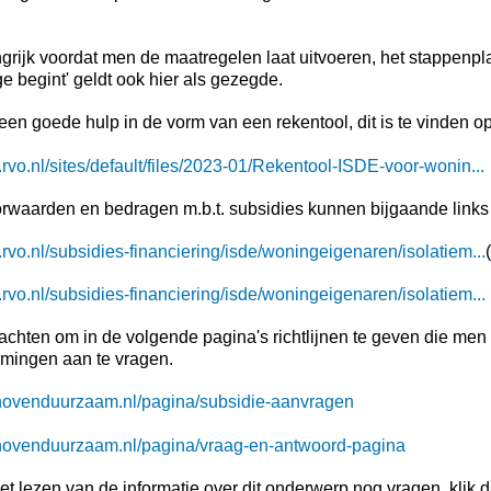
ngrijk voordat men de maatregelen laat uitvoeren, het stappenp
ge begint' geldt ook hier als gezegde.
een goede hulp in de vorm van een rekentool, dit is te vinden op
.rvo.nl/sites/default/files/2023-01/Rekentool-ISDE-voor-wonin...
rwaarden en bedragen m.b.t. subsidies kunnen bijgaande links 
.rvo.nl/subsidies-financiering/isde/woningeigenaren/isolatiem...
.rvo.nl/subsidies-financiering/isde/woningeigenaren/isolatiem...
rachten om in de volgende pagina's richtlijnen te geven die men
mingen aan te vragen.
dhovenduurzaam.nl/pagina/subsidie-aanvragen
dhovenduurzaam.nl/pagina/vraag-en-antwoord-pagina
het lezen van de informatie over dit onderwerp nog vragen, klik 