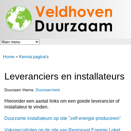
Veldhoven
Overslaan
Energiek
Duurzaam
en naar
naar de
toekomst
de inhoud
gaan
Home
»
Kennis pagina's
U bent hier
Leveranciers en installateurs
Duurzaam thema:
Duurzaamheid
Hieronder een aantal links om een goede leverancier of
installateur te vinden.
Duurzame installateurs op site "zelf energie produceren"
Vakspecialisten op de site van Regionaal Energie Loket