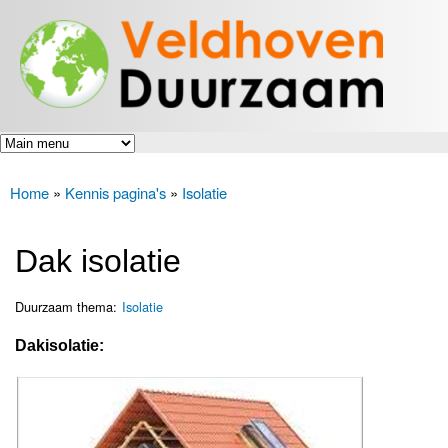
Veldhoven
Overslaan
Energiek
Duurzaam
en naar
naar de
toekomst
de inhoud
gaan
Home
»
Kennis pagina's
»
Isolatie
U bent hier
Dak isolatie
Duurzaam thema:
Isolatie
Dakisolatie: