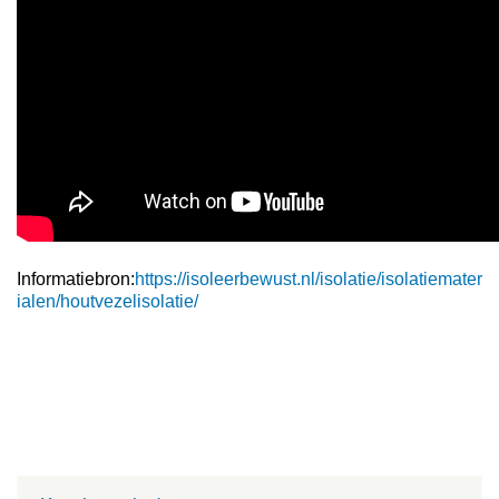
Informatiebron:
https://isoleerbewust.nl/isolatie/isolatiemater
ialen/houtvezelisolatie/