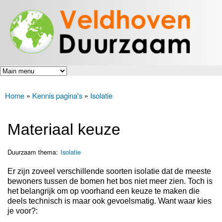
Veldhoven
Overslaan
Energiek
Duurzaam
en naar
naar de
toekomst
de inhoud
gaan
Home
»
Kennis pagina's
»
Isolatie
U bent hier
Materiaal keuze
Duurzaam thema:
Isolatie
Er zijn zoveel verschillende soorten isolatie dat de meeste
bewoners tussen de bomen het bos niet meer zien. Toch is
het belangrijk om op voorhand een keuze te maken die
deels technisch is maar ook gevoelsmatig. Want waar kies
je voor?: