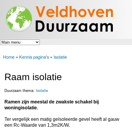
Veldhoven
Overslaan
Energiek
Duurzaam
en naar
naar de
toekomst
de inhoud
gaan
Home
»
Kennis pagina's
»
Isolatie
U bent hier
Raam isolatie
Duurzaam thema:
Isolatie
Ramen zijn meestal de zwakste schakel bij
woningisolatie.
Ter vergelijk een matig geïsoleerde gevel heeft al gauw
een Rc-Waarde van 1,3m2K/W.